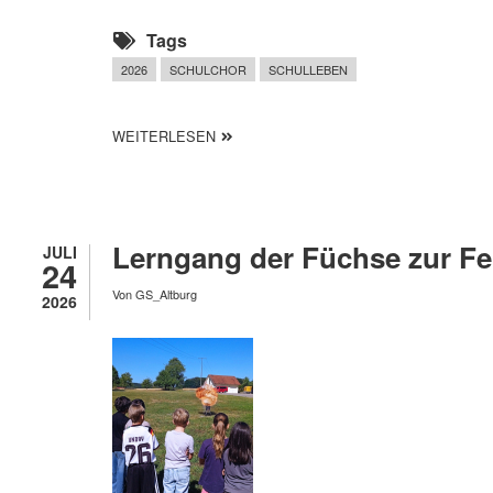
Tags
2026
SCHULCHOR
SCHULLEBEN
ÜBER KOMM, SING MIT!
WEITERLESEN
Lerngang der Füchse zur Fe
JULI
24
Von
GS_Altburg
2026